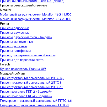
Прицепной опрыскиватель Leeb GS (Horsch)
Прицепы сельскохозяйственные
Metalfor
Мобильный загрузчик семян Metalfor FSG 11.500
Мобильный загрузчик семян Metalfor FSG 20.000
Pronar
Прицепы одноосные
Прицепы двухосные
Прицепы двухосные типа «Тандем»
Прицепы моноблочные
Прицеп трехосный
Прицепы-платформы
Прицеп для перевозки зеленой массы
Прицепы для перевозки скота
Horsch
Бункер-накопитель Titan 34 UW
МордовАгроМаш
Прицеп тракторный самосвальный 2ПТС-6,5
Прицеп тракторный самосвальный 2ПТС-8
Прицеп тракторный самосвальный 2ПТС-10
Прицеп комплекс ПКП-2 «Водолей»
Прицеп комплекс ПКП-4 «Водолей»
Полуприцеп тракторный самосвальный ППТС-4,5
Полуприцеп тракторный самосвальный ППТС-5