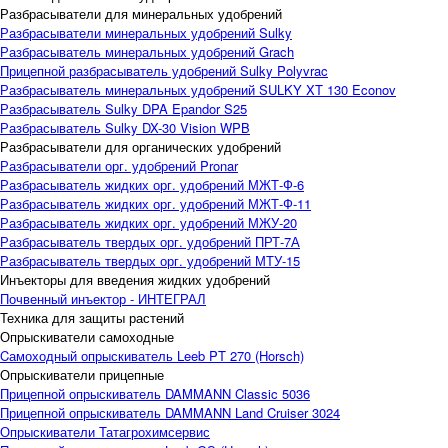
Разбрасыватели для минеральных удобрений
Разбрасыватели минеральных удобрений Sulky
Разбрасыватель минеральных удобрений Grach
Прицепной разбрасыватель удобрений Sulky Polyvrac
Разбрасыватель минеральных удобрений SULKY XT 130 Econov
Разбрасыватель Sulky DPA Epandor S25
Разбрасыватель Sulky DX-30 Vision WPB
Разбрасыватели для органических удобрений
Разбрасыватели орг. удобрений Pronar
Разбрасыватель жидких орг. удобрений МЖТ-Ф-6
Разбрасыватель жидких орг. удобрений МЖТ-Ф-11
Разбрасыватель жидких орг. удобрений МЖУ-20
Разбрасыватель твердых орг. удобрений ПРТ-7А
Разбрасыватель твердых орг. удобрений МТУ-15
Инъекторы для введения жидких удобрений
Почвенный инъектор - ИНТЕГРАЛ
Техника для защиты растений
Опрыскиватели самоходные
Cамоходный опрыскиватель Leeb PT 270 (Horsch)
Опрыскиватели прицепные
Прицепной опрыскиватель DAMMANN Classic 5036
Прицепной опрыскиватель DAMMANN Land Cruiser 3024
Опрыскиватели Татагрохимсервис