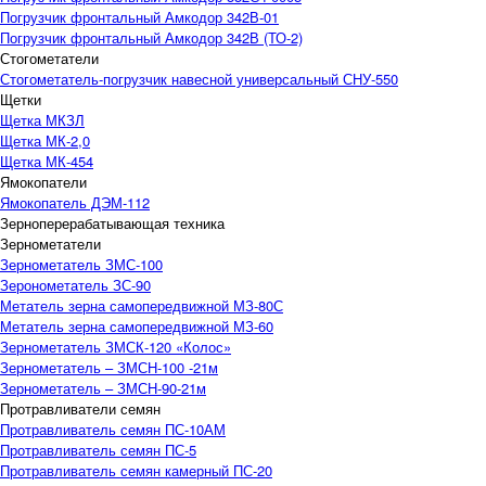
Погрузчик фронтальный Амкодор 342В-01
Погрузчик фронтальный Амкодор 342В (ТО-2)
Стогометатели
Стогометатель-погрузчик навесной универсальный СНУ-550
Щетки
Щетка МКЗЛ
Щетка МК-2,0
Щетка МК-454
Ямокопатели
Ямокопатель ДЭМ-112
Зерноперерабатывающая техника
Зернометатели
Зернометатель ЗМС-100
Зеронометатель ЗС-90
Метатель зерна самопередвижной МЗ-80С
Метатель зерна самопередвижной МЗ-60
Зернометатель ЗМСК-120 «Колос»
Зернометатель – ЗМСН-100 -21м
Зернометатель – ЗМСН-90-21м
Протравливатели семян
Протравливатель семян ПС-10АМ
Протравливатель семян ПС-5
Протравливатель семян камерный ПС-20