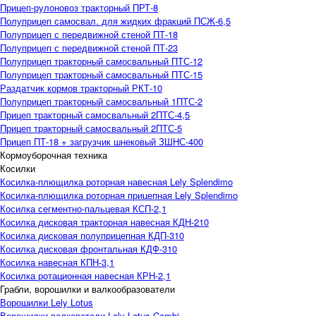
Прицеп-рулоновоз тракторный ПРТ-8
Полуприцеп самосвал. для жидких фракций ПСЖ-6,5
Полуприцеп с передвижной стеной ПТ-18
Полуприцеп с передвижной стеной ПТ-23
Полуприцеп тракторный самосвальный ПТС-12
Полуприцеп тракторный самосвальный ПТС-15
Раздатчик кормов тракторный РКТ-10
Полуприцеп тракторный самосвальный 1ПТС-2
Прицеп тракторный самосвальный 2ПТС-4,5
Прицеп тракторный самосвальный 2ПТС-5
Прицеп ПТ-18 + загрузчик шнековый ЗШНС-400
Кормоуборочная техника
Косилки
Косилка-плющилка роторная навесная Lely Splendimo
Косилка-плющилка роторная прицепная Lely Splendimo
Косилка сегментно-пальцевая КСП-2,1
Косилка дисковая тракторная навесная КДН-210
Косилка дисковая полуприцепная КДП-310
Косилка дисковая фронтальная КДФ-310
Косилка навесная КПН-3,1
Косилка ротационная навесная КРН-2,1
Грабли, ворошилки и валкообразователи
Ворошилки Lely Lotus
Ворошилки-валкователи Lely Lotus Combi