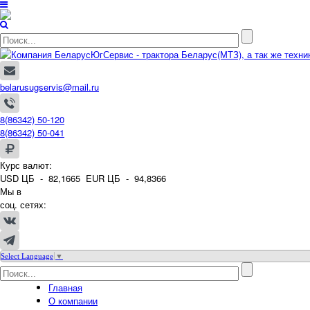
belarusugservis@mail.ru
8(86342) 50-120
8(86342) 50-041
Курс валют:
USD ЦБ -
82,1665
EUR ЦБ -
94,8366
Мы в
соц. сетях:
Select Language
▼
Главная
О компании