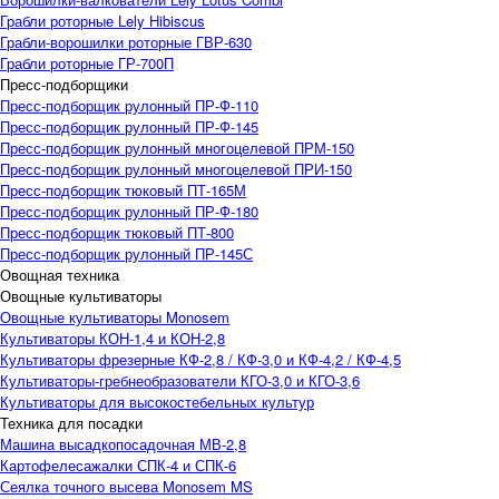
Грабли роторные Lely Hibiscus
Грабли-ворошилки роторные ГВР-630
Грабли роторные ГР-700П
Пресс-подборщики
Пресс-подборщик рулонный ПР-Ф-110
Пресс-подборщик рулонный ПР-Ф-145
Пресс-подборщик рулонный многоцелевой ПРМ-150
Пресс-подборщик рулонный многоцелевой ПРИ-150
Пресс-подборщик тюковый ПТ-165М
Пресс-подборщик рулонный ПР-Ф-180
Пресс-подборщик тюковый ПТ-800
Пресс-подборщик рулонный ПР-145С
Овощная техника
Овощные культиваторы
Овощные культиваторы Monosem
Культиваторы КОН-1,4 и КОН-2,8
Культиваторы фрезерные КФ-2,8 / КФ-3,0 и КФ-4,2 / КФ-4,5
Культиваторы-гребнеобразователи КГО-3,0 и КГО-3,6
Культиваторы для высокостебельных культур
Техника для посадки
Машина высадкопосадочная МВ-2,8
Картофелесажалки СПК-4 и СПК-6
Сеялка точного высева Monosem MS