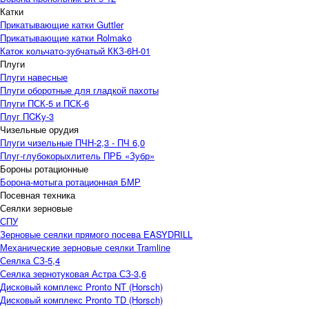
Катки
Прикатывающие катки Guttler
Прикатывающие катки Rolmako
Каток кольчато-зубчатый ККЗ-6Н-01
Плуги
Плуги навесные
Плуги оборотные для гладкой пахоты
Плуги ПСК-5 и ПСК-6
Плуг ПCKу-3
Чизельные орудия
Плуги чизельные ПЧН-2,3 - ПЧ 6,0
Плуг-глубокорыхлитель ПРБ «Зубр»
Бороны ротационные
Борона-мотыга ротационная БМР
Посевная техника
Сеялки зерновые
СПУ
Зерновые сеялки прямого посева EASYDRILL
Механические зерновые сеялки Tramline
Сеялка СЗ-5,4
Сеялка зернотуковая Астра СЗ-3,6
Дисковый комплекс Pronto NT (Horsch)
Дисковый комплекс Pronto TD (Horsch)