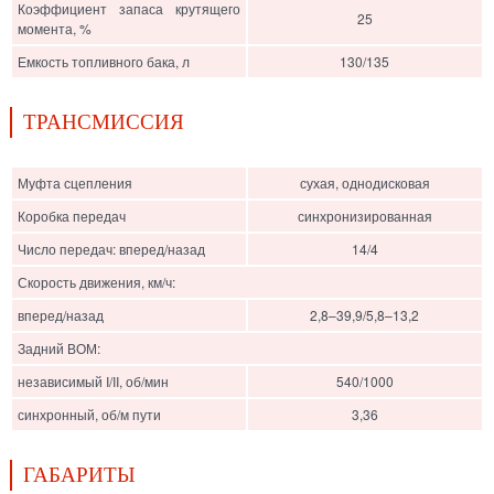
Коэффициент запаса крутящего
25
момента, %
Емкость топливного бака, л
130/135
ТРАНСМИССИЯ
Муфта сцепления
сухая, однодисковая
Коробка передач
синхронизированная
Число передач: вперед/назад
14/4
Скорость движения, км/ч:
вперед/назад
2,8–39,9/5,8–13,2
Задний ВОМ:
независимый I/II, об/мин
540/1000
синхронный, об/м пути
3,36
ГАБАРИТЫ