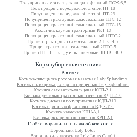
Полуприцеп самосвал. для жидких фракций ПСЖ-6,5
Полуприцеп с передвижной стеной ПТ-18
Полуприцеп с передвижной стеной ПТ-23
Полуприцеп тракторный самосвальный ПТС-12
Полуприцеп тракторный самосвальный ПТС-15
Раздатчик кормов тракторный РКТ-10
Полуприцеп тракторный самосвальный 1ПТС-2
Прицеп тракторный самосвальный 2ПТС-4,5
Прицеп тракторный самосвальный 2ПТС-5
Прицеп ПТ-18 + загрузчик шнековый ЗШНС-400
Кормоуборочная техника
Косилки
Косилка-плющилка роторная навесная Lely Splendimo
Косилка-плющилка роторная прицепная Lely Splendimo
Косилка сегментно-пальцевая КСП-2,1
Косилка дисковая тракторная навесная КДН-210
Косилка дисковая полуприцепная КДП-310
Косилка дисковая фронтальная КДФ-310
Косилка навесная КПН-3,1
Косилка ротационная навесная КРН-2,1
Грабли, ворошилки и валкообразователи
Ворошилки Lely Lotus
Ворошилки-валкователи Lely Lotus Combi