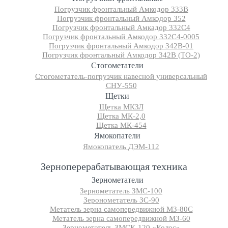
Погрузчик фронтальный Амкодор 333В
Погрузчик фронтальный Амкодор 352
Погрузчик фронтальный Амкадор 332С4
Погрузчик фронтальный Амкодор 332С4-0005
Погрузчик фронтальный Амкодор 342В-01
Погрузчик фронтальный Амкодор 342В (ТО-2)
Стогометатели
Стогометатель-погрузчик навесной универсальный
СНУ-550
Щетки
Щетка МКЗЛ
Щетка МК-2,0
Щетка МК-454
Ямокопатели
Ямокопатель ДЭМ-112
Зерноперерабатывающая техника
Зернометатели
Зернометатель ЗМС-100
Зеронометатель ЗС-90
Метатель зерна самопередвижной МЗ-80С
Метатель зерна самопередвижной МЗ-60
Зернометатель ЗМСК-120 «Колос»