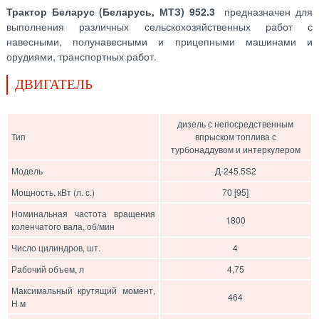
Трактор Беларус (Беларусь, МТЗ) 952.3
предназначен для
выполнения различных сельскохозяйственных работ с
навесными, полунавесными и прицепными машинами и
орудиями, транспортных работ.
ДВИГАТЕЛЬ
дизель с непосредственным
Тип
впрыском топлива с
турбонаддувом и интеркулером
Модель
Д-245.5S2
Мощность, кВт (л. с.)
70 [95]
Номинальная частота вращения
1800
коленчатого вала, об/мин
Число цилиндров, шт.
4
Рабочий объем, л
4,75
Максимальный крутящий момент,
464
Н·м