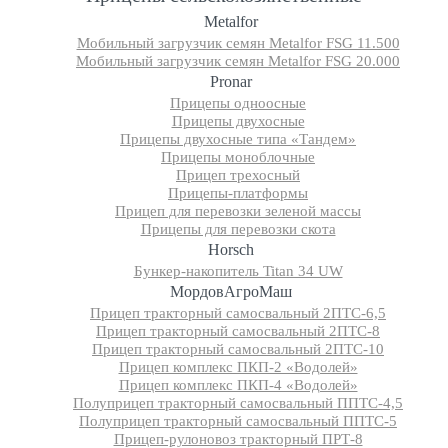
Metalfor
Мобильный загрузчик семян Metalfor FSG 11.500
Мобильный загрузчик семян Metalfor FSG 20.000
Pronar
Прицепы одноосные
Прицепы двухосные
Прицепы двухосные типа «Тандем»
Прицепы моноблочные
Прицеп трехосный
Прицепы-платформы
Прицеп для перевозки зеленой массы
Прицепы для перевозки скота
Horsch
Бункер-накопитель Titan 34 UW
МордовАгроМаш
Прицеп тракторный самосвальный 2ПТС-6,5
Прицеп тракторный самосвальный 2ПТС-8
Прицеп тракторный самосвальный 2ПТС-10
Прицеп комплекс ПКП-2 «Водолей»
Прицеп комплекс ПКП-4 «Водолей»
Полуприцеп тракторный самосвальный ППТС-4,5
Полуприцеп тракторный самосвальный ППТС-5
Прицеп-рулоновоз тракторный ПРТ-8