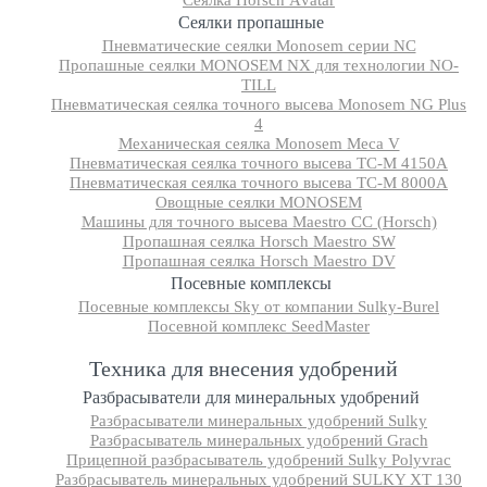
Сеялка Horsch Аvatar
Сеялки пропашные
Пневматические сеялки Monosem серии NC
Пропашные сеялки MONOSEM NX для технологии NO-
TILL
Пневматическая сеялка точного высева Monosem NG Plus
4
Механическая сеялка Monosem Meca V
Пневматическая сеялка точного высева ТС-М 4150A
Пневматическая сеялка точного высева ТС-М 8000A
Овощные сеялки MONOSEM
Машины для точного высева Maestro CC (Horsch)
Пропашная сеялка Horsch Maestro SW
Пропашная сеялка Horsch Maestro DV
Посевные комплексы
Посевные комплексы Sky от компании Sulky-Burel
Посевной комплекс SeedMaster
Техника для внесения удобрений
Разбрасыватели для минеральных удобрений
Разбрасыватели минеральных удобрений Sulky
Разбрасыватель минеральных удобрений Grach
Прицепной разбрасыватель удобрений Sulky Polyvrac
Разбрасыватель минеральных удобрений SULKY XT 130