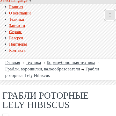
Select Language
▼
Главная
О компании
Техника
Запчасти
Сервис
Галерея
Партнеры
Контакты
Главная
→
Техника
→
Кормоуборочная техника
→
Грабли, ворошилки, валкообразователи
→
Грабли
роторные Lely Hibiscus
ГРАБЛИ РОТОРНЫЕ
LELY HIBISCUS