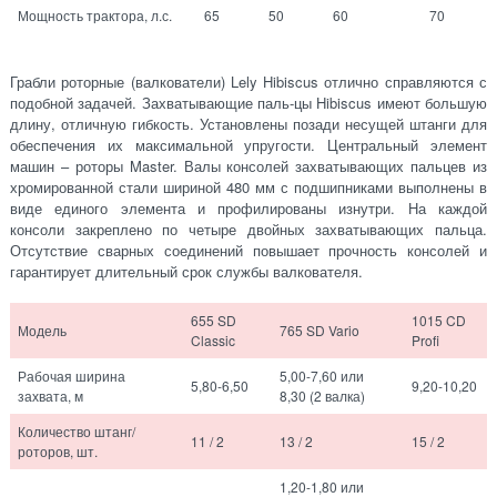
Мощность трактора, л.с.
65
50
60
70
Грабли роторные (валкователи) Lely Hibiscus отлично справляются с
подобной задачей. Захватывающие паль-цы Hibiscus имеют большую
длину, отличную гибкость. Установлены позади несущей штанги для
обеспечения их максимальной упругости. Центральный элемент
машин – роторы Master. Валы консолей захватывающих пальцев из
хромированной стали шириной 480 мм с подшипниками выполнены в
виде единого элемента и профилированы изнутри. На каждой
консоли закреплено по четыре двойных захватывающих пальца.
Отсутствие сварных соединений повышает прочность консолей и
гарантирует длительный срок службы валкователя.
655 SD
1015 CD
Модель
765 SD Vario
Classic
Profi
Рабочая ширина
5,00-7,60 или
5,80-6,50
9,20-10,20
захвата, м
8,30 (2 валка)
Количество штанг/
11 / 2
13 / 2
15 / 2
роторов, шт.
1,20-1,80 или