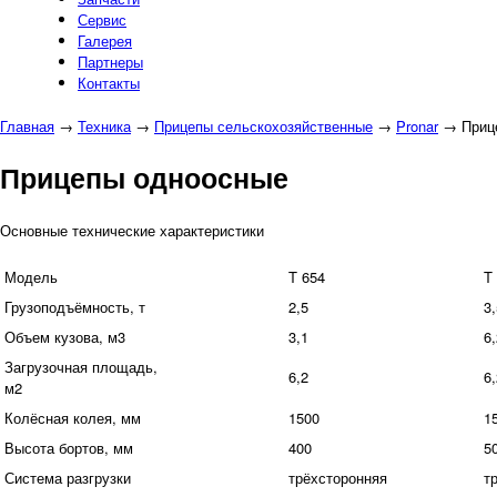
Сервис
Галерея
Партнеры
Контакты
Главная
→
Техника
→
Прицепы сельскохозяйственные
→
Pronar
→
Приц
Прицепы одноосные
Основные технические характеристики
Модель
T 654
T
Грузоподъёмность, т
2,5
3,
Объем кузова, м3
3,1
6,
Загрузочная площадь,
6,2
6,
м2
Колёсная колея, мм
1500
1
Высота бортов, мм
400
5
Система разгрузки
трёхсторонняя
т