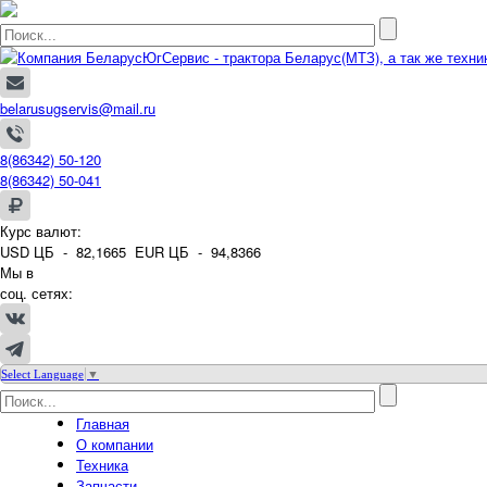
belarusugservis@mail.ru
8(86342) 50-120
8(86342) 50-041
Курс валют:
USD ЦБ -
82,1665
EUR ЦБ -
94,8366
Мы в
соц. сетях:
Select Language
▼
Главная
О компании
Техника
Запчасти