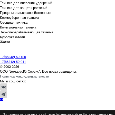
Техника для внесения удобрений
Техника для защиты растений
Прицепы сельскохозяйственные
Кормоуборочная техника
Овощная техника
Коммунальная техника
Зерноперерабатывающая техника
Курсоуказатели
Жатки
+7(86342) 50-120
+7(86342) 50-041
© 2002-2026
ООО “БеларусЮгСервис”. Все права защищены.
Политика конфиденциальности
Мы в соц. сетях:
Продолжая использовать сайт www.belarusugservis.ru Вы соглашаетесь на
Продолжая использовать сайт www.belarusugservis.ru Вы соглашаетесь на