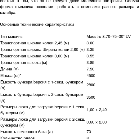
состоит в том, что он не требует даже малейшей настройки. Особая
форма съемника позволяет работать с семенами разного размера и
калибра.
Основные технические характеристики
Тип машины
Maestro 8.70–75–30“ DV
Транспортная ширина колеи 2,45 (м)
3.00
Транспортная ширина Ширина колеи 2,80 (м)
3.35
Транспортная ширина колеи 3,00 (м)
3.55
Транспортная высота (м)
3.85
Длина (м)
7.50
Масса (кг)*
4500
Емкость бункера bерсия с 1-секц. бункером
2800
(л)
Емкость бункера bерсия с 2-секц. бункером
3500
(л)
Размеры люка для загрузки bерсия с 1-секц.
1,00 x 2,40
бункером (м)
Размеры люка для загрузки bерсия с 2-секц.
0,60 x 2,00
бункером (м)
Емкость семенного бака (л)
70
Количество рядов
8