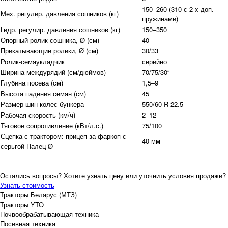
150–260 (310 с 2 x доп.
Мех. регулир. давления сошников (кг)
пружинами)
Гидр. регулир. давления сошников (кг)
150–350
Опорный ролик сошника, Ø (см)
40
Прикатывающие ролики, Ø (см)
30/33
Ролик-семяукладчик
серийно
Ширина междурядий (см/дюймов)
70/75/30“
Глубина посева (см)
1,5–9
Высота падения семян (см)
45
Размер шин колес бункера
550/60 R 22.5
Рабочая скорость (км/ч)
2–12
Тяговое сопротивление (кВт/л.с.)
75/100
Сцепка с трактором: прицеп за фаркоп с
40 мм
серьгой Палец Ø
Остались вопросы? Хотите узнать цену или уточнить условия продажи?
Узнать стоимость
Тракторы Беларус (МТЗ)
Тракторы YTO
Почвообрабатывающая техника
Посевная техника