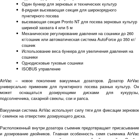
Один бункер для зерновых и технических культур
8-рядная высевающая секция для широкорядного
пунктирного посева
высевающая секция Pronto NT для посева зерновых культур
шириной захвата 4 или 5 м
Механическое регулирование давления на сошники до 260
кг/сошник или автоматическая система AutoForce до 350 кг/
сошник
Использование веса бункера для увеличения давления на
сошники
Однодисковые туковые сошники
ISOBUS управление
AirVac – новое поколение вакуумных дозаторов. Дозатор AirVac
универсально применим для пунктирного посева разных культур. Он
может оснащаться дозирующими дисками для кукурузы,
подсолнечника, сахарной свеклы, сои и рапса.
Вакуумная система AirVac использует силу тяги для фиксации зерновок
/ семянок на отверстиях дозирующего диска.
Расположенный внутри дозатора съемник предотвращает присасывание
и дозирование двойников. Главная особенность семя съемника AirVac