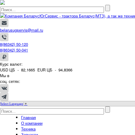
belarusugservis@mail.ru
8(86342) 50-120
8(86342) 50-041
Курс валют:
USD ЦБ -
82,1665
EUR ЦБ -
94,8366
Мы в
соц. сетях:
Select Language
▼
Главная
О компании
Техника
Запчасти