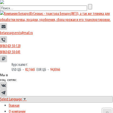
belarusugservis@mail.ru
8(86342) 50-120
8(86342) 50-041
Курс валют:
USD ЦБ -
82,1665
EUR ЦБ -
94,8366
Мы в
соц. сетях:
Select Language
▼
Главная
О компании