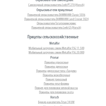
Опрыскиватели самоходные
Cамоходный опрыскиватель Leeb PT 270 (Horsch)
Опрыскиватели прицепные
Прицепной опрыскиватель DAMMANN Classic 5036
Прицепной опрыскиватель DAMMANN Land Cruiser 3024
Опрыскиватели Татагрохимсервис
Прицепной опрыскиватель Leeb GS (Horsch)
Прицепы сельскохозяйственные
Metalfor
Мобильный загрузчик семян Metalfor FSG 11.500
Мобильный загрузчик семян Metalfor FSG 20.000
Pronar
Прицепы одноосные
Прицепы двухосные
Прицепы двухосные типа «Тандем»
Прицепы моноблочные
Прицеп трехосный
Прицепы-платформы
Прицеп для перевозки зеленой массы
Прицепы для перевозки скота
Horsch
Бункер-накопитель Titan 34 UW