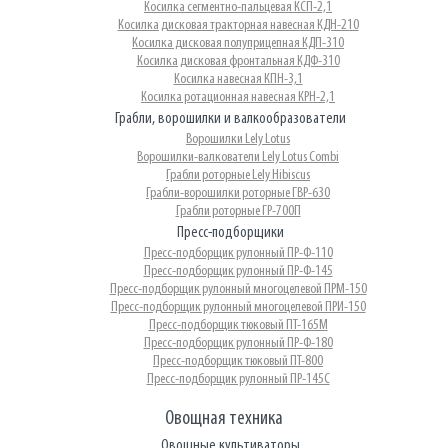
Косилка сегментно-пальцевая КСП-2,1
Косилка дисковая тракторная навесная КДН-210
Косилка дисковая полуприцепная КДП-310
Косилка дисковая фронтальная КДФ-310
Косилка навесная КПН-3,1
Косилка ротационная навесная КРН-2,1
Грабли, ворошилки и валкообразователи
Ворошилки Lely Lotus
Ворошилки-валкователи Lely Lotus Combi
Грабли роторные Lely Hibiscus
Грабли-ворошилки роторные ГВР-630
Грабли роторные ГР-700П
Пресс-подборщики
Пресс-подборщик рулонный ПР-Ф-110
Пресс-подборщик рулонный ПР-Ф-145
Пресс-подборщик рулонный многоцелевой ПРМ-150
Пресс-подборщик рулонный многоцелевой ПРИ-150
Пресс-подборщик тюковый ПТ-165М
Пресс-подборщик рулонный ПР-Ф-180
Пресс-подборщик тюковый ПТ-800
Пресс-подборщик рулонный ПР-145С
Овощная техника
Овощные культиваторы