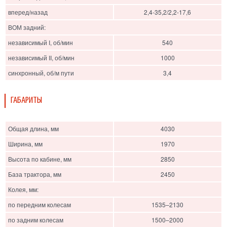
вперед/назад
2,4-35,2/2,2-17,6
ВОМ задний:
независимый I, об/мин
540
независимый II, об/мин
1000
синхронный, об/м пути
3,4
ГАБАРИТЫ
Общая длина, мм
4030
Ширина, мм
1970
Высота по кабине, мм
2850
База трактора, мм
2450
Колея, мм:
по передним колесам
1535–2130
по задним колесам
1500–2000