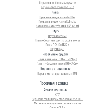
Штригельная борона Aktywator
Борона-пропольник БК 9-12
Катки
Прикатывающие катки Guttler
Прикатывающие катки Rolmako
Каток кольчато-зубчатый ККЗ-6Н-01
Плуги
Плуги навесные
Плуги оборотные для гладкой пахоты
Плуги ПСК-5 и ПСК-6
Плуг ПCKу-3
Чизельные орудия
Плуги чизельные ПЧН-2,3 - ПЧ 6,0
Плуг-глубокорыхлитель ПРБ «Зубр»
Бороны ротационные
Борона-мотыга ротационная БМР
Посевная техника
Сеялки зерновые
СПУ
Зерновые сеялки прямого посева EASYDRILL
Механические зерновые сеялки Tramline
Сеялка СЗ-5,4