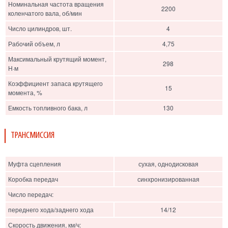
Номинальная частота вращения
2200
коленчатого вала, об/мин
Число цилиндров, шт.
4
Рабочий объем, л
4,75
Максимальный крутящий момент,
298
Н·м
Коэффициент запаса крутящего
15
момента, %
Емкость топливного бака, л
130
ТРАНСМИССИЯ
Муфта сцепления
сухая, однодисковая
Коробка передач
синхронизированная
Число передач:
переднего хода/заднего хода
14/12
Скорость движения, км/ч: