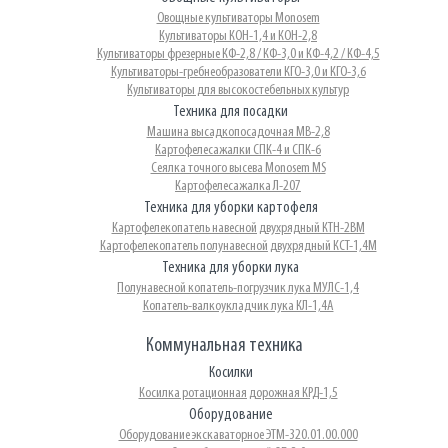
Овощные культиваторы Monosem
Культиваторы КОН-1,4 и КОН-2,8
Культиваторы фрезерные КФ-2,8 / КФ-3,0 и КФ-4,2 / КФ-4,5
Культиваторы-гребнеобразователи КГО-3,0 и КГО-3,6
Культиваторы для высокостебельных культур
Техника для посадки
Машина высадкопосадочная МВ-2,8
Картофелесажалки СПК-4 и СПК-6
Сеялка точного высева Monosem MS
Картофелесажалка Л-207
Техника для уборки картофеля
Картофелекопатель навесной двухрядный КТН-2ВМ
Картофелекопатель полунавесной двухрядный КСТ-1,4М
Техника для уборки лука
Полунавесной копатель-погрузчик лука МУЛС-1,4
Копатель-валкоукладчик лука КЛ-1,4А
Коммунальная техника
Косилки
Косилка ротационная дорожная КРД-1,5
Оборудование
Оборудование экскаваторное ЭТМ-320.01.00.000