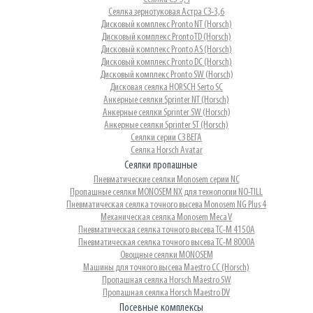
Сеялка зернотуковая Астра СЗ-3,6
Дисковый комплекс Pronto NT (Horsch)
Дисковый комплекс Pronto TD (Horsch)
Дисковый комплекс Pronto AS (Horsch)
Дисковый комплекс Pronto DC (Horsch)
Дисковый комплекс Pronto SW (Horsch)
Дисковая сеялка HORSCH Serto SC
Анкерные сеялки Sprinter NT (Horsch)
Анкерные сеялки Sprinter SW (Horsch)
Анкерные сеялки Sprinter ST (Horsch)
Сеялки серии СЗ ВЕГА
Сеялка Horsch Аvatar
Сеялки пропашные
Пневматические сеялки Monosem серии NC
Пропашные сеялки MONOSEM NX для технологии NO-TILL
Пневматическая сеялка точного высева Monosem NG Plus 4
Механическая сеялка Monosem Meca V
Пневматическая сеялка точного высева ТС-М 4150A
Пневматическая сеялка точного высева ТС-М 8000A
Овощные сеялки MONOSEM
Машины для точного высева Maestro CC (Horsch)
Пропашная сеялка Horsch Maestro SW
Пропашная сеялка Horsch Maestro DV
Посевные комплексы