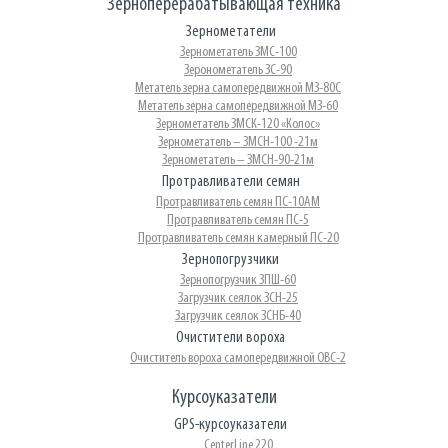
Зерноперерабатывающая техника
Зернометатели
Зернометатель ЗМС-100
Зеронометатель ЗС-90
Метатель зерна самопередвижной МЗ-80С
Метатель зерна самопередвижной МЗ-60
Зернометатель ЗМСК-120 «Колос»
Зернометатель – ЗМСН-100 -21м
Зернометатель – ЗМСН-90-21м
Протравливатели семян
Протравливатель семян ПС-10АМ
Протравливатель семян ПС-5
Протравливатель семян камерный ПС-20
Зернопогрузчики
Зернопогрузчик ЗПШ-60
Загрузчик сеялок ЗСН-25
Загрузчик сеялок ЗСНБ-40
Очистители вороха
Очиститель вороха самопередвижной ОВС-2
Курсоуказатели
GPS-курсоуказатели
CenterLine 220