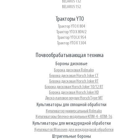
BELARUS 132
BELARUS 152
Тракторы YTO
Трактор YTO X 804
Трактор YTO X 804/2
Трактор YTO LX 954
Трактор YTO X 1304
Почвообрабатывающая техника
Бороны дисковые
Борона дисковая Rolmako
Борона дисковая Horsch Joker CT
Борона дисковая Horsch Joker RT
Борона дисковая Horsch Joker 10/12 RT
Борона дисковая Horsch Joker HD
Диско-лаповое орудие Horsch Tiger MT
Культиваторы для сплошной обработки
Культиватор универсальный Rolmako
Культиваторы блочно-модульные КПМ-4 - КПМ-16
Культиваторы для междурядной обработки
Культиватор Monosem для междурядной обработки
Штригельные бороны