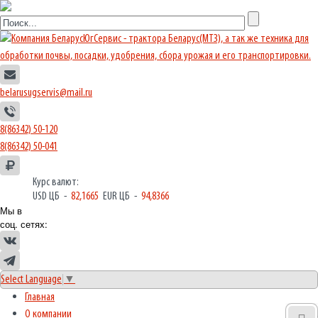
belarusugservis@mail.ru
8(86342) 50-120
8(86342) 50-041
Курс валют:
USD ЦБ -
82,1665
EUR ЦБ -
94,8366
Мы в
соц. сетях:
Select Language
▼
Главная
О компании