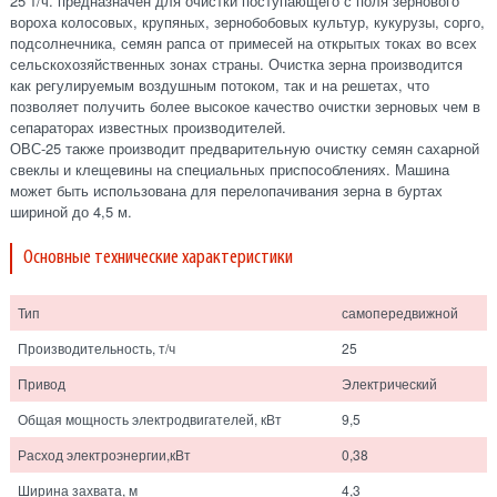
25 т/ч. предназначен для очистки поступающего с поля зернового
вороха колосовых, крупяных, зернобобовых культур, кукурузы, сорго,
подсолнечника, семян рапса от примесей на открытых токах во всех
сельскохозяйственных зонах страны. Очистка зерна производится
как регулируемым воздушным потоком, так и на решетах, что
позволяет получить более высокое качество очистки зерновых чем в
сепараторах известных производителей.
ОВС-25 также производит предварительную очистку семян сахарной
свеклы и клещевины на специальных приспособлениях. Машина
может быть использована для перелопачивания зерна в буртах
шириной до 4,5 м.
Основные технические характеристики
Тип
самопередвижной
Производительность, т/ч
25
Привод
Электрический
Общая мощность электродвигателей, кВт
9,5
Расход электроэнергии,кВт
0,38
Ширина захвата, м
4,3