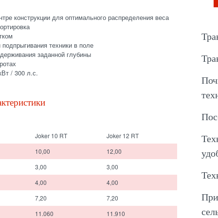
нтре конструкции для оптимального распределения веса
портировка
тком
Тра
 подпрыгивания техники в поле
держивания заданной глубины
Тра
ротах
Вт / 300 л.с.
Поч
тех
актеристики
Пос
Joker 10 RT
Joker 12 RT
Тех
10,00
12,00
удо
3,00
3,00
Тех
4,00
4,00
При
7,20
7,20
сел
11.060
11.910