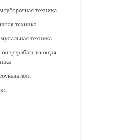
моуборочная техника
щная техника
мунальная техника
ноперерабатывающая
ника
соуказатели
ки