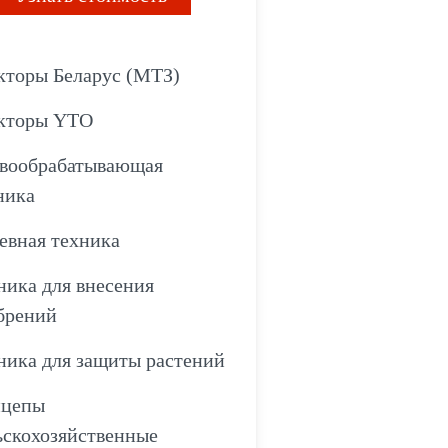
кторы Беларус (МТЗ)
кторы YTO
вообрабатывающая
ника
евная техника
ника для внесения
брений
ника для защиты растений
цепы
ьскохозяйственные