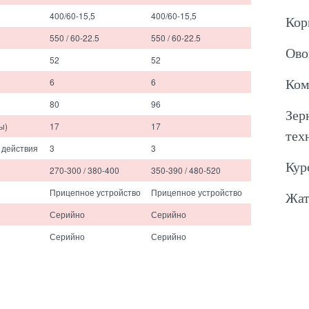
400/60-15,5
400/60-15,5
Кор
550 / 60-22.5
550 / 60-22.5
Ово
52
52
6
6
Ком
80
96
Зер
ы)
17
17
тех
 действия
3
3
Кур
270-300 / 380-400
350-390 / 480-520
Прицепное устройство
Прицепное устройство
Жат
Серийно
Серийно
Серийно
Серийно