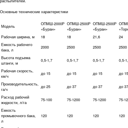
распылителей.
Основные технические характеристики
ОПМШ-2000Р
ОПМШ-2500Р
ОПМШ-2500Р
ОПМ
Модель
«Буран»
«Буран»
«Буран»
«Тор
Рабочая ширина, м
18
18
21,6
24
Емкость рабочего
2000
2500
2500
2500
бака, л
Высота подъема
0,5-1,7
0,5-1,7
0,5-1,7
0,5-1
штанги, м
Рабочая скорость,
до 15
до 15
до 15
до 1
км/ч
Производительность,
до 25
до 37
до 37
до 3
га/ч
Расход рабочей
75-100
75-1200
75-1200
75-1
жидкости, л/га
Емкость
промывочного бака,
120
120
120
120
л