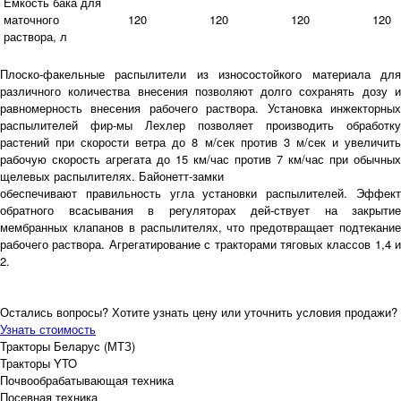
Емкость бака для
маточного
120
120
120
120
раствора, л
Плоско-факельные распылители из износостойкого материала для
различного количества внесения позволяют долго сохранять дозу и
равномерность внесения рабочего раствора. Установка инжекторных
распылителей фир-мы Лехлер позволяет производить обработку
растений при скорости ветра до 8 м/сек против 3 м/сек и увеличить
рабочую скорость агрегата до 15 км/час против 7 км/час при обычных
щелевых распылителях. Байонетт-замки
обеспечивают правильность угла установки распылителей. Эффект
обратного всасывания в регуляторах дей-ствует на закрытие
мембранных клапанов в распылителях, что предотвращает подтекание
рабочего раствора. Агрегатирование с тракторами тяговых классов 1,4 и
2.
Остались вопросы? Хотите узнать цену или уточнить условия продажи?
Узнать стоимость
Тракторы Беларус (МТЗ)
Тракторы YTO
Почвообрабатывающая техника
Посевная техника