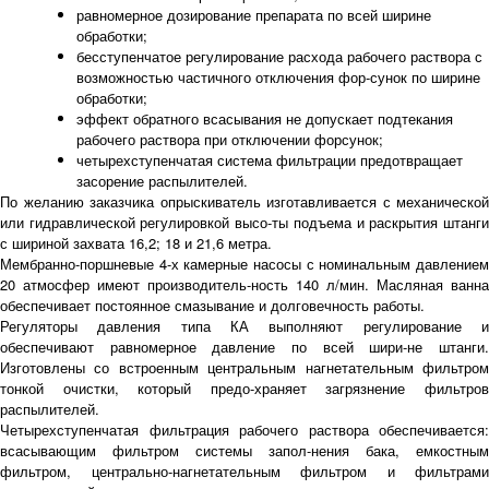
равномерное дозирование препарата по всей ширине
обработки;
бесступенчатое регулирование расхода рабочего раствора с
возможностью частичного отключения фор-сунок по ширине
обработки;
эффект обратного всасывания не допускает подтекания
рабочего раствора при отключении форсунок;
четырехступенчатая система фильтрации предотвращает
засорение распылителей.
По желанию заказчика опрыскиватель изготавливается с механической
или гидравлической регулировкой высо-ты подъема и раскрытия штанги
с шириной захвата 16,2; 18 и 21,6 метра.
Мембранно-поршневые 4-х камерные насосы с номинальным давлением
20 атмосфер имеют производитель-ность 140 л/мин. Масляная ванна
обеспечивает постоянное смазывание и долговечность работы.
Регуляторы давления типа КА выполняют регулирование и
обеспечивают равномерное давление по всей шири-не штанги.
Изготовлены со встроенным центральным нагнетательным фильтром
тонкой очистки, который предо-храняет загрязнение фильтров
распылителей.
Четырехступенчатая фильтрация рабочего раствора обеспечивается:
всасывающим фильтром системы запол-нения бака, емкостным
фильтром, центрально-нагнетательным фильтром и фильтрами