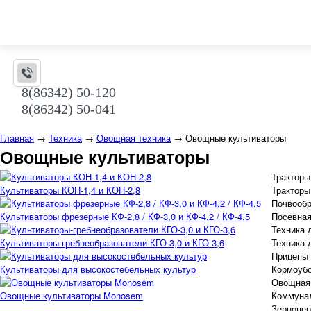
8(86342) 50-120
8(86342) 50-041
Главная
→
Техника
→
Овощная техника
→
Овощные культиваторы
Овощные культиваторы
Тракторы
Культиваторы КОН-1,4 и КОН-2,8
Трактор
Почвооб
Культиваторы фрезерные КФ-2,8 / КФ-3,0 и КФ-4,2 / КФ-4,5
Посевная
Техника 
Культиваторы-гребнеобразователи КГО-3,0 и КГО-3,6
Техника 
Прицепы 
Культиваторы для высокостебельных культур
Кормоубо
Овощная
Овощные культиваторы Monosem
Коммунал
Зернопе