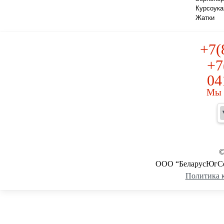
Курсоука
Жатки
+7(
+7
04
Мы в
©
ООО “БеларусЮгСер
Политика 